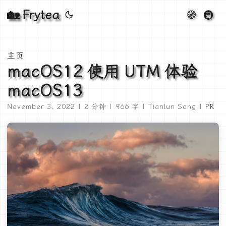
🏡 Frytea
🧭
🚇
主页
macOS12 使用 UTM 体验
macOS13
November 3, 2022 | 2 分钟 | 966 字 | Tianlun Song |
PR