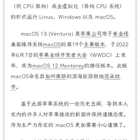
（同 CPU 架构）或全虚拟化（异构 CPU 系统）
的形式运行 Linux、Windows 以及 macOS。
macOS 13 (Ventura) 是
苹果公司
用于
麦金塔
桌面操作系统
macOS
的第19个
主要版本
，于2022
年6月7日的
苹果全球开发者大会
（WWDC）上发
布，成为
macOS 12 Monterey
的继任版本。此版
macOS命名自
加州
南部
的滨海旅游胜地
范朵拉
市
。
基于此前苹果系统的一些历史丑闻，导致本人
在内的许多人对苹果推送的新固件保持谨慎态度。
作为生产力存在的 macOS 更加需要小心谨慎了。