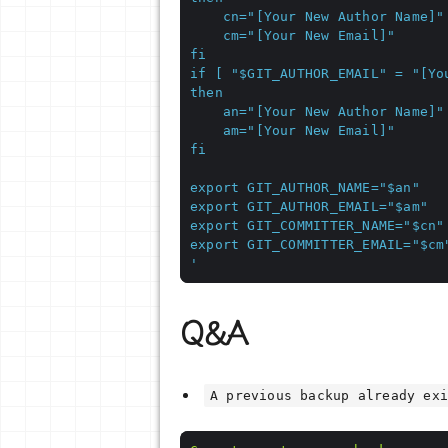
'
Q&A
A previous backup already ex