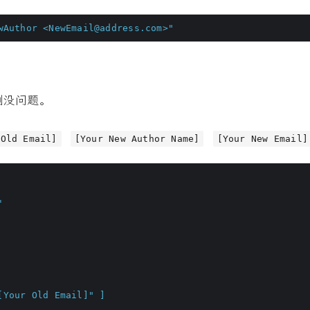
wAuthor <NewEmail@address.com>"
测没问题。
 Old Email]
[Your New Author Name]
[Your New Email]