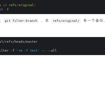
s
in
refs
/
original
/
th
-
f
过
，在
有一个备份
git filter-branch
refs/original/
ilter -f 
'rm -f test'
箱