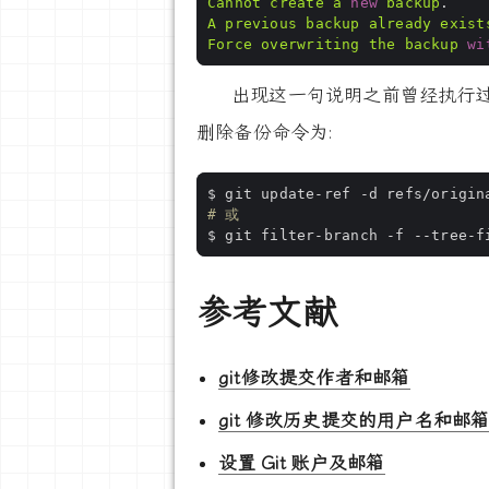
Cannot
create
a
new
backup
A
previous
backup
already
exist
Force
overwriting
the
backup
wi
出现这一句说明之前曾经执行
删除备份命令为:
# 或
$ git filter-branch -f --tree-f
参考文献
git修改提交作者和邮箱
git 修改历史提交的用户名和邮
设置 Git 账户及邮箱