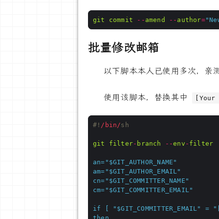
git
commit
--
amend
--
author
=
"Ne
批量修改邮箱
以下脚本本人已使用多次，亲
使用该脚本，替换其中
[Your
#!
/bin/
git
filter
-
branch
--
env
-
filter