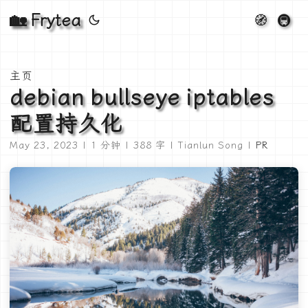
🏡 Frytea
🧭
🚇
主页
debian bullseye iptables
配置持久化
May 23, 2023 | 1 分钟 | 388 字 | Tianlun Song |
PR