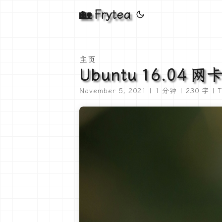
🏡 Frytea
主页
Ubuntu 16.04
November 5, 2021 | 1 分钟 | 230 字 | T