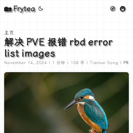
🏡 Frytea
🧭
🚇
主页
解决 PVE 报错 rbd error
list images
November 14, 2024 | 1 分钟 | 108 字 | Tianlun Song |
PR