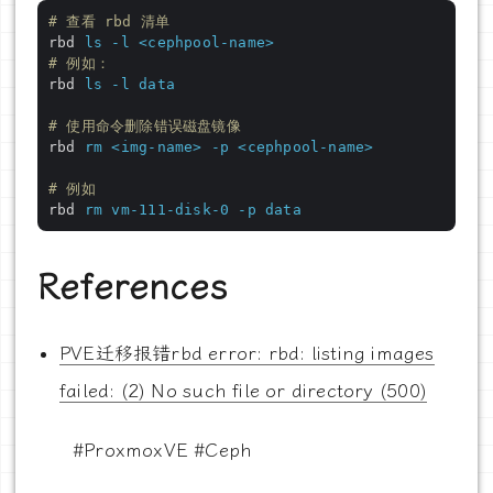
# 查看 rbd 清单
rbd
ls -l <cephpool-name>
# 例如：
rbd
ls -l data
# 使用命令删除错误磁盘镜像
rbd
rm <img-name> -p <cephpool-name>
# 例如
rbd
rm vm-111-disk-0 -p data
References
PVE迁移报错rbd error: rbd: listing images
failed: (2) No such file or directory (500)
#ProxmoxVE #Ceph