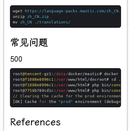
wget
https://language-packs.mautic.com/zh_CN.zip
unzip
zh_CN.zip
mv
zh_CN ./translations/
常见问题
500
root
@tencent
-gz1:
/data/
docker/mautic# docker exec
root
@f1088e8096c1
:
/var/
www/html/docroot# cd ..

root
@f1088e8096c1
:
/var/
www/html# php bin/
console
 
root@
7756
b780cd1c:
/var/
www/html# php bin/
console
// Clearing the cache for the prod environment wi
[OK] Cache 
for
 the 
"prod"
 environment (debug=
fals
References