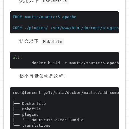
使用如下
Dockerfile
FROM
mautic/mautic:5-apache
COPY
./plugins/
/var/www/html/docroot/plugins/
结合以下
Makefile
all
:
整个目录架构是这样：
root@tencent-gz1:/data/docker/mautic/add-somethin