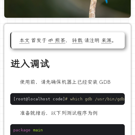
本文
首发于
🌱 煎茶
，
转载
请注明
来源
。
进入调试
使用前，请先确保机器上已经安装 GDB
[root@localhost code]
# which gdb /usr/bin/gdb
准备就绪后，以下列测试程序为例
package
main