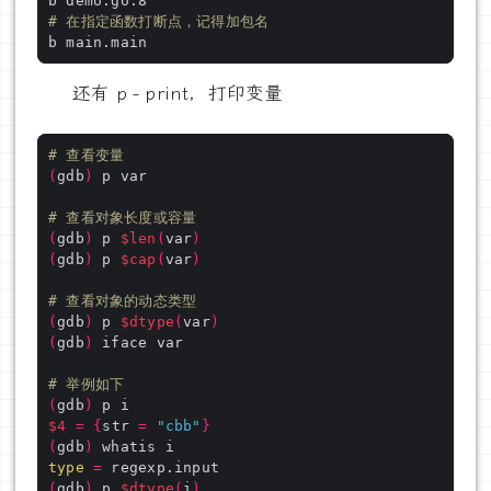
# 在指定函数打断点，记得加包名 
还有 p - print，打印变量
# 查看变量
(
gdb
)
# 查看对象长度或容量
(
gdb
)
 p 
$len
(
var
)
(
gdb
)
 p 
$cap
(
var
)
# 查看对象的动态类型
(
gdb
)
 p 
$dtype
(
var
)
(
gdb
)
# 举例如下
(
gdb
)
$4
=
{
str 
=
"cbb"
}
(
gdb
)
type
=
(
gdb
)
 p 
$dtype
(
i
)