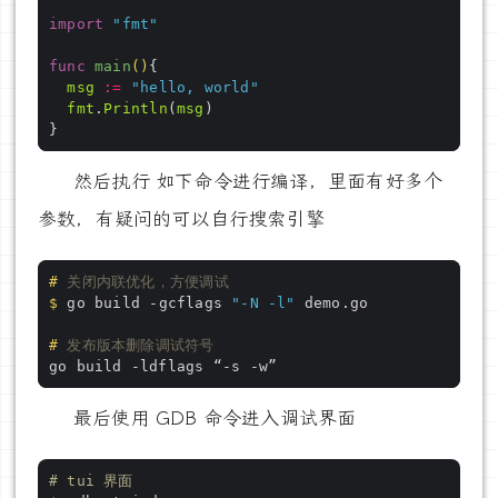
import
"fmt"
func
main
()
msg
:=
"hello, world"
fmt
.
Println
(
msg
然后执行 如下命令进行编译，里面有好多个
参数，有疑问的可以自行搜索引擎
#
 关闭内联优化，方便调试
$
 go build -gcflags 
"-N -l"
 demo.go
#
 发布版本删除调试符号
最后使用 GDB 命令进入调试界面
# tui 界面