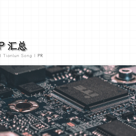
PP 汇总
| Tianlun Song |
PR