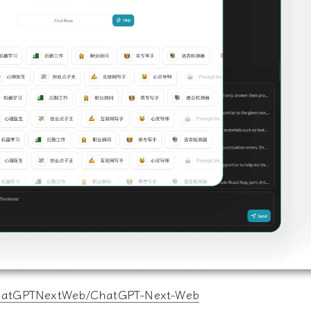
ChatGPTNextWeb/ChatGPT-Next-Web