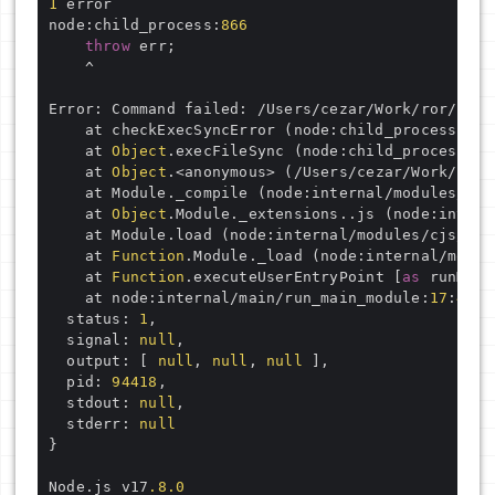
1
 error

node:child_process:
866
throw
 err;

    ^

Error: Command failed: /Users/cezar/Work/ror/boot
    at checkExecSyncError (node:child_process:
828
    at 
Object
.execFileSync (node:child_process:
86
    at 
Object
.<anonymous> (/Users/cezar/Work/ror/
    at Module._compile (node:internal/modules/cjs
    at 
Object
.Module._extensions..js (node:intern
    at Module.load (node:internal/modules/cjs/loa
    at 
Function
.Module._load (node:internal/modul
    at 
Function
.executeUserEntryPoint [
as
 runMain
    at node:internal/main/run_main_module:
17
:
47
 {

  status: 
1
,

  signal: 
null
,

  output: [ 
null
, 
null
, 
null
 ],

  pid: 
94418
,

  stdout: 
null
,

  stderr: 
null
}

Node.js v17
.8
.0