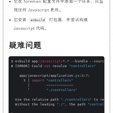
它在 foreman 配置文件中添加一个任务，以监
视任何 Javascript 更改。
它安装
打包器，并尝试构建
esbuild
Javascript 代码。
疑难问题
$ esbuild app
/javascript/
*.* --bundle --sourcemap
✘ [ERROR] Could 
not
 resolve 
"controllers"
    app/javascript/application.js:
3
:
7
:

3
 │ 
import
"controllers"
        │        ~~~~~~~~~~~~~

        ╵        
"./controllers"
  Use the relative path 
"./controllers"
 to refere
  Without the leading 
"./"
, the path 
"controllers