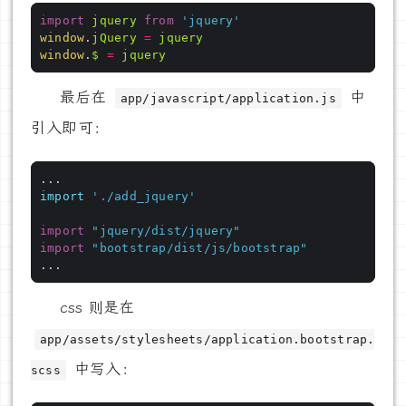
import
jquery
from
'jquery'
window
.
jQuery
=
jquery
window
.
$
=
jquery
最后在
中
app/javascript/application.js
引入即可：
import
'./add_jquery'
import
"jquery/dist/jquery"
import
"bootstrap/dist/js/bootstrap"
css 则是在
app/assets/stylesheets/application.bootstrap.
中写入：
scss