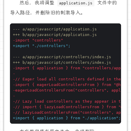
然后，我将调整
文件中的
application.js
导入路径，并删除旧的刺激导入。
--- a/app/javascript/application.js
+++ b/app/javascript/application.js
-import "controllers"
+import "./controllers";
--- a/app/javascript/controllers/index.js
+++ b/app/javascript/controllers/index.js
-import { application } from "controllers/applica
-
-// Eager load all controllers defined in the imp
-import { eagerLoadControllersFrom } from "@hotwi
-eagerLoadControllersFrom("controllers", applicat
-
-// Lazy load controllers as they appear in the D
-// import { lazyLoadControllersFrom } from "@hot
-// lazyLoadControllersFrom("controllers", applic
+import { application } from "./application";