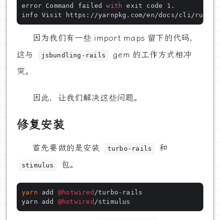
error Command failed 
with
 exit code 
1.
info Visit https://yarnpkg.com/en/docs/cli/run 
fo
因为我们有一些 import maps 留下的代码，
这与
gem 的工作方式相冲
jsbundling-rails
突。
因此，让我们解决这些问题。
修复安装
首先要做的是安装
和
turbo-rails
包。
stimulus
yarn
 add 
@hotwired
/turbo-rails

yarn add 
@hotwired