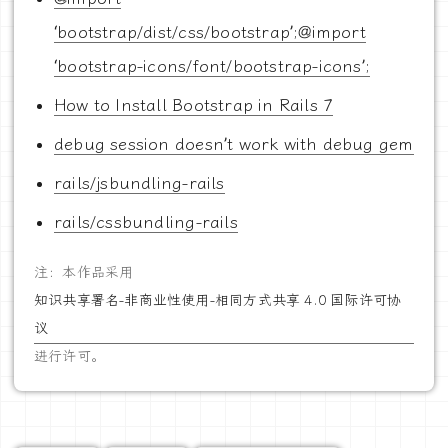
‘bootstrap/dist/css/bootstrap’;@import
‘bootstrap-icons/font/bootstrap-icons’;
How to Install Bootstrap in Rails 7
debug session doesn’t work with debug gem
rails/jsbundling-rails
rails/cssbundling-rails
注：本作品采用
知识共享署名-非商业性使用-相同方式共享 4.0 国际许可协
议
进行许可。