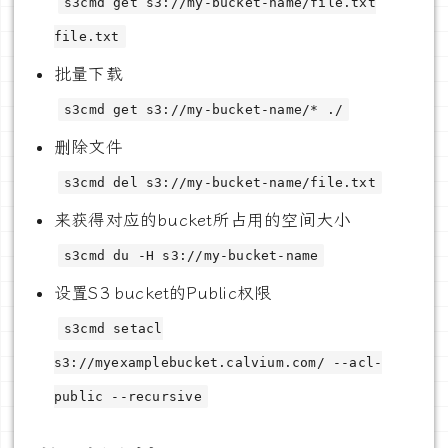
s3cmd get s3://my-bucket-name/file.txt
file.txt
批量下载
s3cmd get s3://my-bucket-name/* ./
删除文件
s3cmd del s3://my-bucket-name/file.txt
来获得对应的bucket所占用的空间大小
s3cmd du -H s3://my-bucket-name
设置S3 bucket的Public权限
s3cmd setacl
s3://myexamplebucket.calvium.com/ --acl-
public --recursive