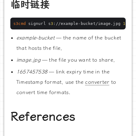
临时链接
s3cmd
 signurl s
3
://example-bucket/image.jpg 
16574
example-bucket
— the name of the bucket
that hosts the file,
image.jpg
— the file you want to share,
1657457538
— link expiry time in the
Timestamp format, use the
converter
to
convert time formats.
References