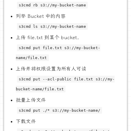
s3cmd rb s3://my-bucket-name
列举 Bucket 中的内容
s3cmd ls s3://my-bucket-name
上传 file.txt 到某个 bucket，
s3cmd put file.txt s3://my-bucket-
name/file.txt
上传并将权限设置为所有人可读
s3cmd put --acl-public file.txt s3://my-
bucket-name/file.txt
批量上传文件
s3cmd put ./* s3://my-bucket-name/
下载文件