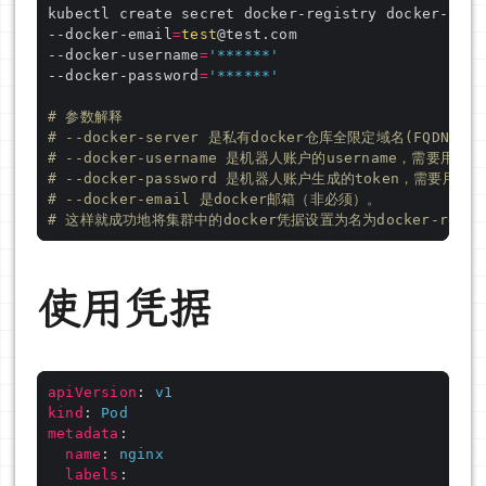
kubectl create secret docker-registry docker-regi
--docker-email
=
test
--docker-username
=
'******'
--docker-password
=
'******'
# 参数解释
# --docker-server 是私有docker仓库全限定域名(FQDN)
# --docker-username 是机器人账户的username，需要用
# --docker-password 是机器人账户生成的token，需要用
# --docker-email 是docker邮箱（非必须）。
# 这样就成功地将集群中的docker凭据设置为名为docker-registr
使用凭据
apiVersion
:
v1
kind
:
Pod
metadata
:
name
:
nginx
labels
: