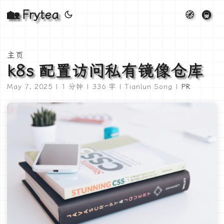
🏡 Frytea
🧭
🚇
主页
k8s 配置访问私有镜像仓库
May 7, 2025 | 1 分钟 | 336 字 | Tianlun Song |
PR