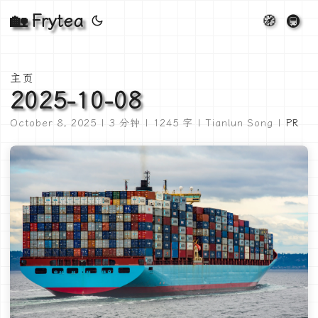
🏡 Frytea
🧭
🚇
主页
2025-10-08
October 8, 2025 | 3 分钟 | 1245 字 | Tianlun Song |
PR