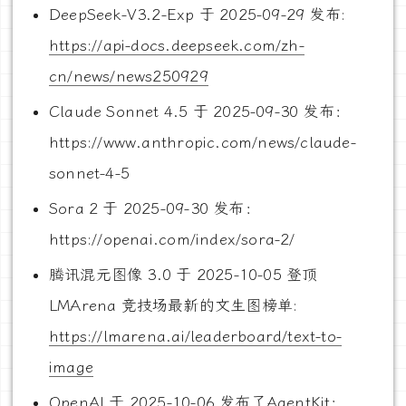
DeepSeek-V3.2-Exp 于 2025-09-29 发布:
https://api-docs.deepseek.com/zh-
cn/news/news250929
Claude Sonnet 4.5 于 2025-09-30 发布：
https://www.anthropic.com/news/claude-
sonnet-4-5
Sora 2 于 2025-09-30 发布：
https://openai.com/index/sora-2/
腾讯混元图像 3.0 于 2025-10-05 登顶
LMArena 竞技场最新的文生图榜单:
https://lmarena.ai/leaderboard/text-to-
image
OpenAI 于 2025-10-06 发布了AgentKit：