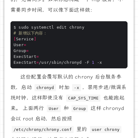
需要同步时间，可以像下面这样做：
# 新增以下内容：
[
Service
]
User
=
Group
=
ExecStart
=
ExecStart
=
/usr/sbin/chronyd -F 
1
这些配置会覆写默认的 chrony 后台服务参
数，启动
时加
，禁用步进/微调系
chronyd
-x
统时钟，这样即使没有
也能跑起
CAP_SYS_TIME
来。 上面两行
和
这样 chronyd
User
Group
会以 root 启动，然后按照
里的
/etc/chrony/chrony.conf
user chrony