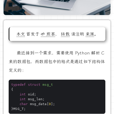
本文
首发于
🌱 煎茶
，
转载
请注明
来源
。
最近接到一个需求，需要使用 Python 解析 C
来的数据包，而数据包中的格式是通过如下结构体
定义的：
typedef
struct
msg_t
{
int
int
char
 msg_data[
0