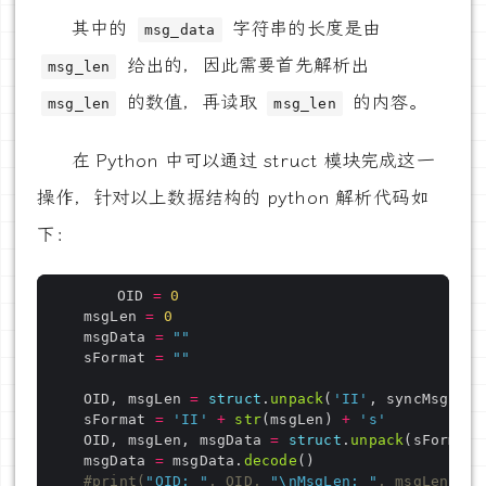
其中的
字符串的长度是由
msg_data
给出的，因此需要首先解析出
msg_len
的数值，再读取
的内容。
msg_len
msg_len
在 Python 中可以通过 struct 模块完成这一
操作，针对以上数据结构的 python 解析代码如
下：
		OID 
=
0
    msgLen 
=
0
    msgData 
=
""
    sFormat 
=
""
    OID, msgLen 
=
struct
.
unpack
(
'
II
'
, syncMsg[
0
:
8
    sFormat 
=
'
II
'
+
str
(msgLen) 
+
's'
    OID, msgLen, msgData 
=
struct
.
unpack
    msgData 
=
 msgData.
decode
#print(
"OID: "
, OID, 
"\nMsgLen: "
, msgLen, 
"\