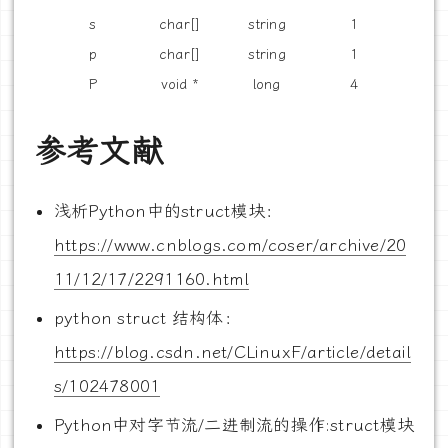
s
char[]
string
1
p
char[]
string
1
P
void *
long
4
参考文献
浅析Python中的struct模块：
https://www.cnblogs.com/coser/archive/20
11/12/17/2291160.html
python struct 结构体：
https://blog.csdn.net/CLinuxF/article/detail
s/102478001
Python中对字节流/二进制流的操作:struct模块