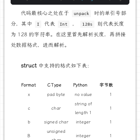
代码最核心之处在于
时的单引号部
unpack
分，其中
代表
，
则代表长度
I
Int
128s
为 128 的字符串。在这里首先解析长度，再拼接
处数据格式，进而解析。
struct
中支持的格式如下表：
Format
C Type
Python
字节数
x
pad byte
no value
1
string of
c
char
1
length 1
b
signed char
integer
1
unsigned
B
integer
1