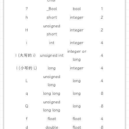
char
?
_Bool
bool
1
h
short
integer
2
unsigned
H
integer
2
short
i
int
integer
4
integer or
I (大写的 i）
unsigned int
4
long
l (小写的 L)
long
integer
4
unsigned
L
long
4
long
q
long long
long
8
unsigned
Q
long
8
long long
f
float
float
4
d
double
float
8