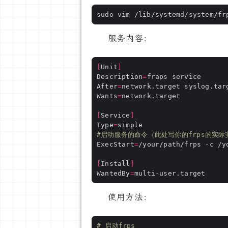
服务内容：
[
Unit
]
Description
=
After
=
Wants
=
[
Service
]
Type
=
#启动服务的命令（此处写你的frps的实际
ExecStart
=
[
Install
]
WantedBy
=
使用方法：
# 启动frps