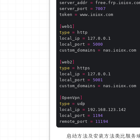
server_addr 
=
 free.frp.ioiox.co
server_port 
=
7007
token 
=
 www.ioiox.com          
[
web1
]
type
=
 http                    
local_ip 
=
 127.0.0.1           
local_port 
=
5000
custom_domains 
=
 nas.ioiox.com 
[
web2
]
type
=
 https                   
local_ip 
=
 127.0.0.1           
local_port 
=
5001
custom_domains 
=
 nas.ioiox.com 
[
OpenVpn
]
type
=
 udp                     
local_ip 
=
 192.168.123.142     
local_port 
=
1194
remote_port 
=
11194
启动方法及安装方法类比服务