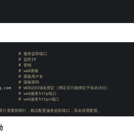
# 服务监听端口
        
# 监听IP
# 密钥
# web面板
        
# 面板用户名
        
# 面板密码
g.com   
# WEB访问域名绑定（绑定后只能绑定子域名访问）
# web服务http端口
# web服务https端口
配置只需要前两行，既仅配置服务监听端口，其余按需配置。
动