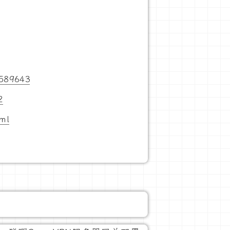
8589643
2
tml