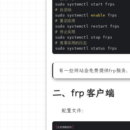
# 自启动
sudo systemctl 
enable
# 重启应用
# 停止应用
# 查看应用的日志
有一些网站会免费提供frp服务
二、frp 客户端
配置文件：
[
common
]