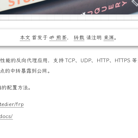
本文
首发于
🌱 煎茶
，
转载
请注明
来源
。
性能的反向代理应用，支持 TCP、UDP、HTTP、HTTP
节点的中转暴露到公网。
端的配置方法。
tedier/frp
/docs/