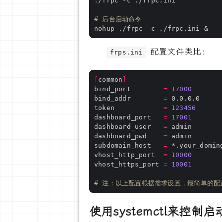
# 后台启动命令
配置文件类比：
frps.ini
[
common
]
bind_port        
=
17000
bind_addr        
=
 0.0.0.0     
token            
=
123456
dashboard_port   
=
17001
dashboard_user   
=
 admin       
dashboard_pwd    
=
 admin       
subdomain_host   
=
 *.your_domin
vhost_http_port  
=
10000
vhost_https_port 
=
10001
# 注：以上配置根据需求设置，最简单的
使用systemctl来控制启