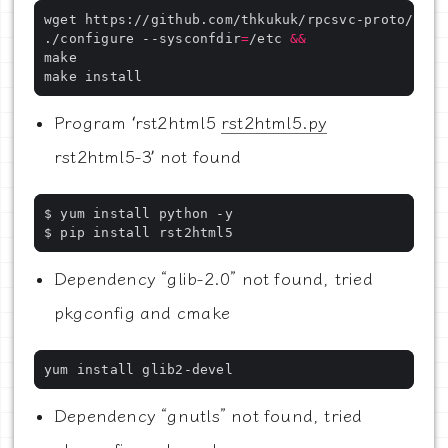
./configure --sysconfdir
=
/etc 
&&
Program ‘rst2html5
rst2html5.py
rst2html5-3’ not found
Dependency “glib-2.0” not found, tried
pkgconfig and cmake
Dependency “gnutls” not found, tried