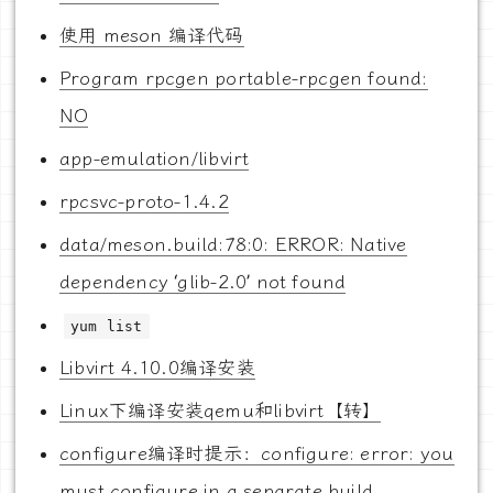
使用 meson 编译代码
Program rpcgen portable-rpcgen found:
NO
app-emulation/libvirt
rpcsvc-proto-1.4.2
data/meson.build:78:0: ERROR: Native
dependency ‘glib-2.0’ not found
yum list
Libvirt 4.10.0编译安装
Linux下编译安装qemu和libvirt【转】
configure编译时提示：configure: error: you
must configure in a separate build