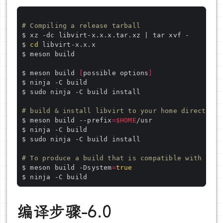
# Compiling a release tarball
$ 
cd
$ meson build 
[
possible options
]
# build & install libvirt to your home directory
$ meson build --prefix
=
$HOME
# To produce a build that is compatible with norm
$ meson build -Dsystem
=
true
编译步骤-6.0