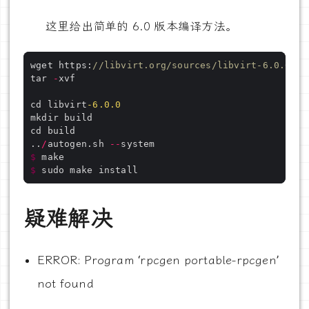
这里给出简单的 6.0 版本编译方法。
wget https:
//libvirt.org/sources/libvirt-6.0.0.ta
tar 
-
cd libvirt
-
6.0
.0
..
/
autogen.sh 
--
$
$
疑难解决
ERROR: Program ‘rpcgen portable-rpcgen’
not found