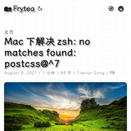
🏡 Frytea
🧭
🚇
主页
Mac 下解决 zsh: no
matches found:
postcss@^7
August 8, 2021 | 1 分钟 | 89 字 | Tianlun Song |
PR