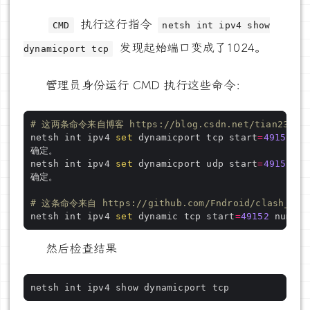
执行这行指令
CMD
netsh int ipv4 show
发现起始端口变成了1024。
dynamicport tcp
管理员身份运行 CMD 执行这些命令：
# 这两条命令来自博客 https://blog.csdn.net/tian2342/ar
netsh int ipv4 
set
 dynamicport tcp start
=
49152
 nu
netsh int ipv4 
set
 dynamicport udp start
=
49152
 nu
# 这条命令来自 https://github.com/Fndroid/clash_for_
netsh int ipv4 
set
 dynamic tcp start
=
49152
 num
=
16
然后检查结果