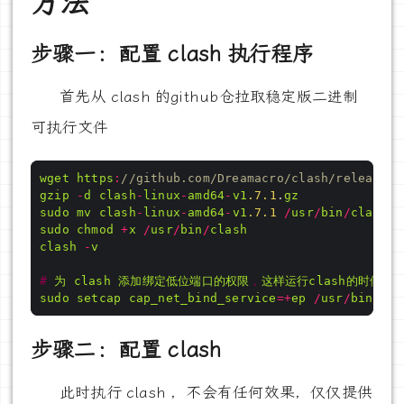
方法
步骤一：配置 clash 执行程序
首先从 clash 的github仓拉取稳定版二进制
可执行文件
wget
https
:
//github.com/Dreamacro/clash/releases/
gzip
-
d
clash
-
linux
-
amd64
-
v1
.7
.1
.
gz
sudo
mv
clash
-
linux
-
amd64
-
v1
.7
.1
/
usr
/
bin
/
clash
sudo
chmod
+
x
/
usr
/
bin
/
clash
clash
-
v
#
为
clash
添加绑定低位端口的权限
，
这样运行clash的时候无需
sudo
setcap
cap_net_bind_service
=+
ep
/
usr
/
bin
/
cla
步骤二：配置 clash
此时执行 clash ，不会有任何效果，仅仅提供