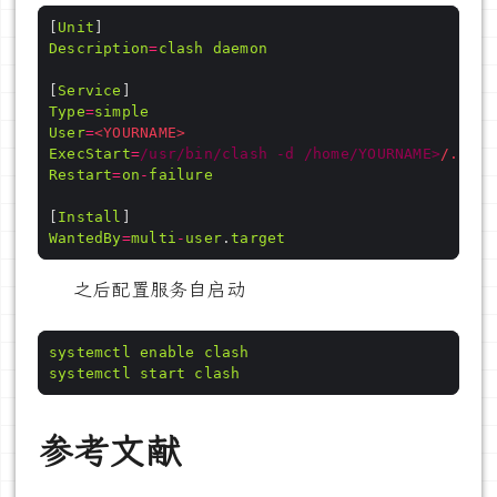
[
Unit
Description
=
clash
daemon
[
Service
Type
=
simple
User
=
<
YOURNAME
>
ExecStart
=
/usr/bin/clash -d /home/YOURNAME>
/.conf
Restart
=
on
-
failure
[
Install
WantedBy
=
multi
-
user
.
target
之后配置服务自启动
systemctl
enable
clash
systemctl
start
clash
参考文献