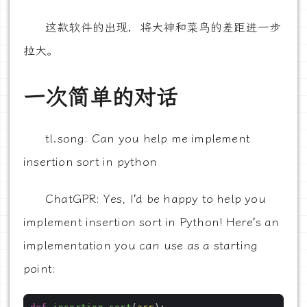
这款软件的出现，将大神和菜鸟的差距进一步
拉大。
一次简单的对话
tl.song: Can you help me implement
insertion sort in python
ChatGPR: Yes, I’d be happy to help you
implement insertion sort in Python! Here’s an
implementation you can use as a starting
point: