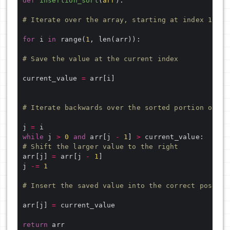
def
insertion_sort
(
arr
):
# Iterate over the array, starting at index 1
for
 i 
in
 range(
1
# Save the value at the current index
current_value 
=
# Iterate backwards over the sorted portion of th
j 
=
while
 j 
>
0
and
 arr[j 
-
1
] 
>
# Shift the larger value to the right
arr[j] 
=
 arr[j 
-
1
j 
-=
1
# Insert the saved value into the correct positio
arr[j] 
=
return