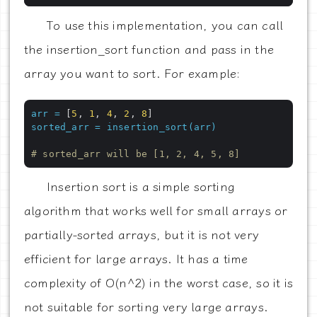
To use this implementation, you can call
the insertion_sort function and pass in the
array you want to sort. For example:
arr
=
 [
5
, 
1
, 
4
, 
2
, 
8
sorted_arr
=
insertion_sort(arr)
# sorted_arr will be [1, 2, 4, 5, 8]
Insertion sort is a simple sorting
algorithm that works well for small arrays or
partially-sorted arrays, but it is not very
efficient for large arrays. It has a time
complexity of O(n^2) in the worst case, so it is
not suitable for sorting very large arrays.