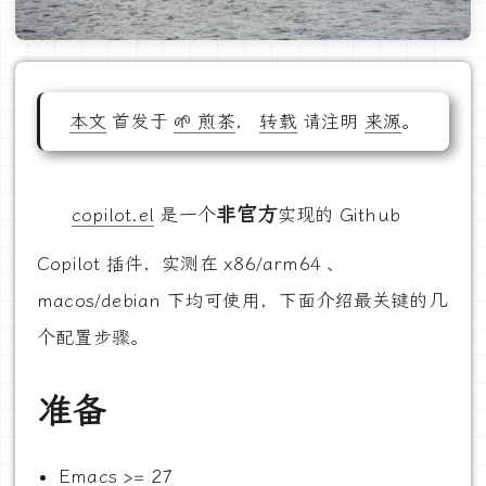
本文
首发于
🌱 煎茶
，
转载
请注明
来源
。
非官方
copilot.el
是一个
实现的 Github
Copilot 插件，实测在 x86/arm64 、
macos/debian 下均可使用，下面介绍最关键的几
个配置步骤。
准备
Emacs >= 27