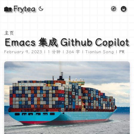
🏡 Frytea
🧭
🚇
主页
Emacs 集成 Github Copilot
February 9, 2023 | 1 分钟 | 364 字 | Tianlun Song |
PR