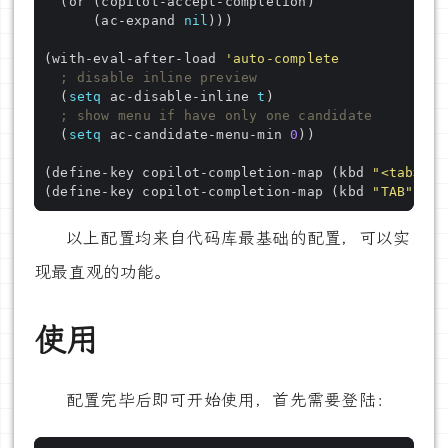
      (ac-expand 
nil
(with-eval-after-load 
'auto-complete
; disable inline preview
  (
setq
 ac-disable-inline 
t
; show menu if have only one candidate
  (
setq
 ac-candidate-menu-min 
0
(define-key copilot-completion-map (kbd 
"<tab>"
) 
(define-key copilot-completion-map (kbd 
"TAB"
) 
'c
以上配置均来自代码库最基础的配置，可以实
现最直观的功能。
使用
配置完毕后即可开始使用，首先需要登陆：