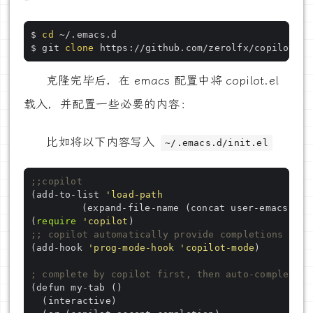
$ 
cd
$ git 
clone
克隆完毕后，在 emacs 配置中将 copilot.el
载入，并配置一些必要的内容：
比如将以下内容写入
~/.emacs.d/init.el
;;copilot
(add-to-list 
'load-path
	     (expand-file-name (concat user-emacs-dir
(
require
'copilot
;; copilot automatically provide completions
(add-hook 
'prog-mode-hook
'copilot-mode
; complete by copilot first, then auto-complete