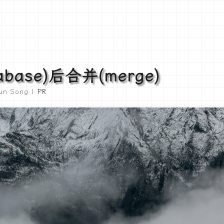
base)后合并(merge)
lun Song |
PR