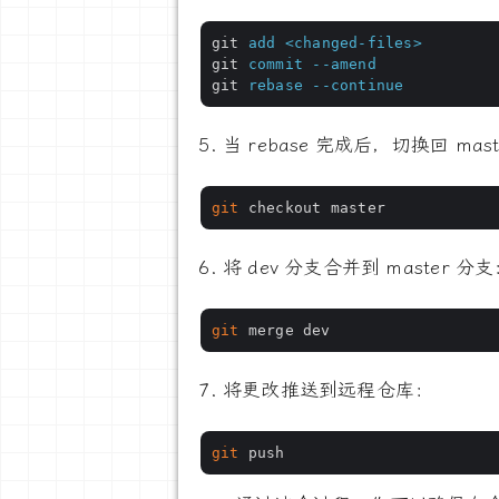
git
add <changed-files>
git
commit --amend
git
rebase --continue
当 rebase 完成后，切换回 mas
git
将 dev 分支合并到 master 分
git
将更改推送到远程仓库：
git