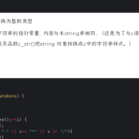
串转换为整数类型
字符串的指针常量, 内容与本string串相同. （这是为了与c
员函数c_str()把string 对象转换成c中的字符串样式。）
&
tokens)
ze();
++
"-"
||
 s
==
"*"
||
 s 
==
"/"
2