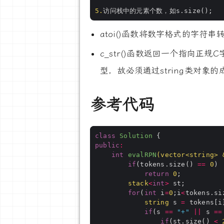
5.
atoi()函数将数字格式的字符
c_str()函数返回一个指向正规C
型，故必须通过string类对象的成
参考代码
class
Solution
 {
public
:
int
evalRPN
(
vector
<
string
>
if
(tokens.size() 
==
0
return
0
stack
<
int
>
for
(
int
 i
=
0
;i
<
tokens.si
string
 s 
=
if
(s 
==
"+"
||
 s 
==
if
(st.size() 
<