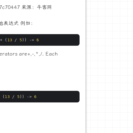
44237c70447 来源：牛客网
其他表达式 例如：
 + (
13
 / 
5
)) -> 
6
erators are+,-,*,/. Each
+ (
13
 / 
5
)) -> 
6