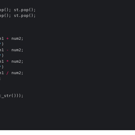
m1 
+
"
m1 
-
"
m1 
*
"
m1 
/