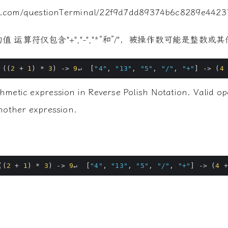
.com/questionTerminal/22f9d7dd89374b6c8289e
运算符仅包含"+","-","*“和”/"，被操作数可能是整数或
 ((
2
 + 
1
) * 
3
) -> 
9
↵  [
"4"
, 
"13"
, 
"5"
, 
"/"
, 
"+"
] -> (
4
thmetic expression in Reverse Polish Notation. Valid op
nother expression.
((
2
 + 
1
) * 
3
) -> 
9
↵  [
"4"
, 
"13"
, 
"5"
, 
"/"
, 
"+"
] -> (
4
 