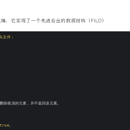
器的改编，它实现了一个先进后出的数据结构（FILO）
>头文件；
只是删除栈顶的元素，并不返回该元素。

true
。
