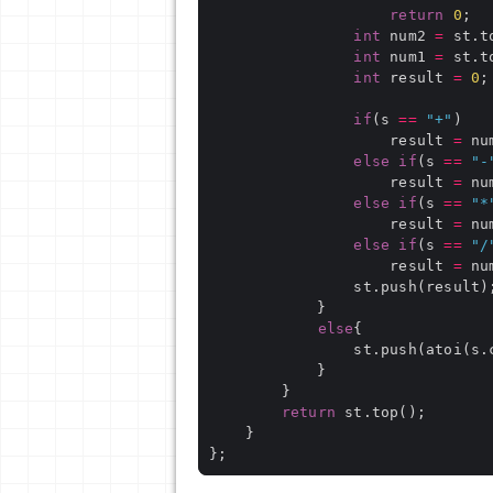
return
0
int
 num2 
=
int
 num1 
=
int
 result 
=
0
if
(s 
==
"+"
                    result 
=
 nu
else
if
(s 
==
"-
                    result 
=
 nu
else
if
(s 
==
"*
                    result 
=
 nu
else
if
(s 
==
"/
                    result 
=
 nu
else
return