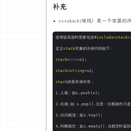
补充
c++stack(堆栈）是一个容
使用该容器时需要包含
#
include
<stack
定义
stack
对象的示例代码如下：

stack
<
int
>s1;

stack
<
string
>s2;

stack
的基本操作有：

1.
入栈：如s.push(x);

2.
出栈:如 s.pop().注意：出栈操作
3.
访问栈顶：如s.top();

4.
判断栈空：如s.empty().当栈空时返回