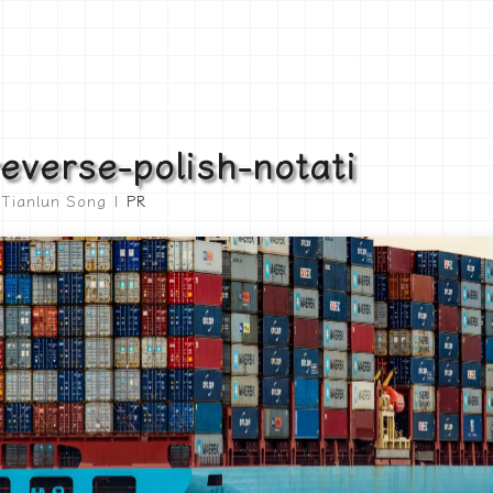
verse-polish-notati
 Tianlun Song |
PR